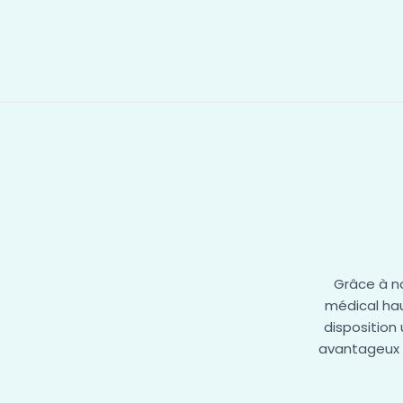
Grâce à n
médical ha
disposition
avantageux p