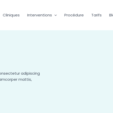
Cliniques
Interventions
Procédure
Tarifs
B
onsectetur adipiscing
ullamcorper mattis,