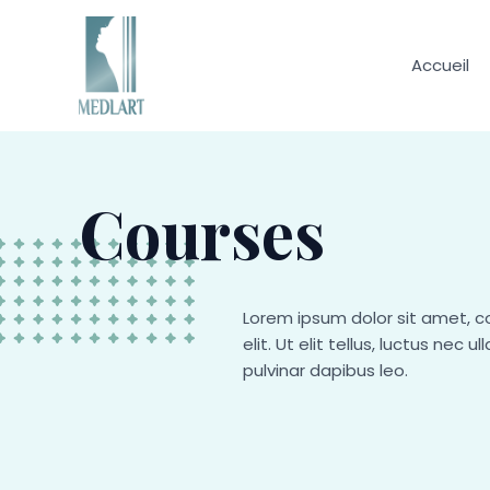
Aller
au
contenu
Accueil
Courses
Lorem ipsum dolor sit amet, c
elit. Ut elit tellus, luctus nec 
pulvinar dapibus leo.