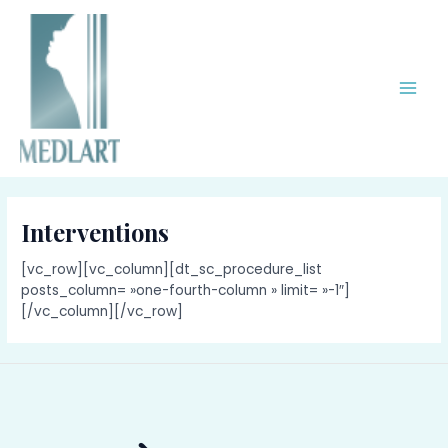
Aller
Main
au
Men
contenu
Interventions
[vc_row][vc_column][dt_sc_procedure_list
posts_column= »one-fourth-column » limit= »-1″]
[/vc_column][/vc_row]