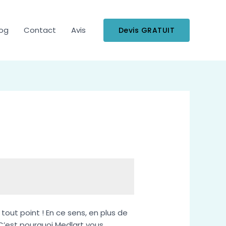
log
Contact
Avis
Devis GRATUIT
tout point ! En ce sens, en plus de
C’est pourquoi Medlart vous