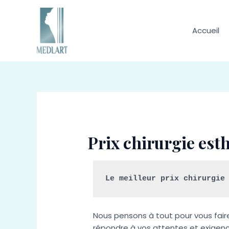
Aller
au
contenu
Accueil
Prix chirurgie est
Le meilleur prix chirurgie
Nous pensons à tout pour vous fair
répondre à vos attentes et exigenc