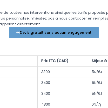
ste de toutes nos interventions ainsi que les tarifs proposés 
devis personnalisé, n’hésitez pas à nous contacter en remplis
 appelant directement.
Devis gratuit sans aucun engagement
Prix TTC (CAD)
Séjour à
3800
5N/6J
3400
5N/6J
3400
5N/6J
4800
6N/7j