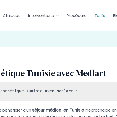
Cliniques
Interventions
Procédure
Tarifs
B
hétique Tunisie avec Medlart
 esthétique Tunisie avec Medlart :
e bénéficier d’un
séjour médical en Tunisie
irréprochable en 
es, nous faisons en sorte de nous adapter à votre budget. 