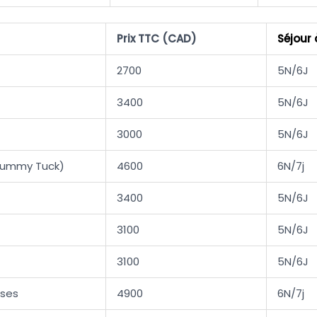
Prix TTC (CAD)
Séjour 
2700
5N/6J
3400
5N/6J
3000
5N/6J
Tummy Tuck)
4600
6N/7j
3400
5N/6J
3100
5N/6J
3100
5N/6J
èses
4900
6N/7j