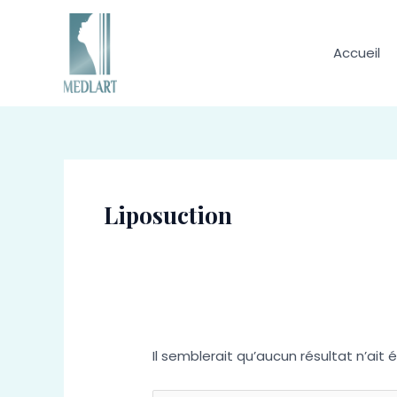
Aller
Search
au
for:
contenu
Accueil
Liposuction
Il semblerait qu’aucun résultat n’ait