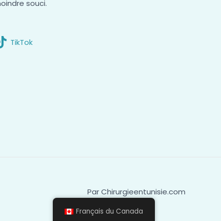
oindre souci.
TikTok
Par Chirurgieentunisie.com
Français du Canada