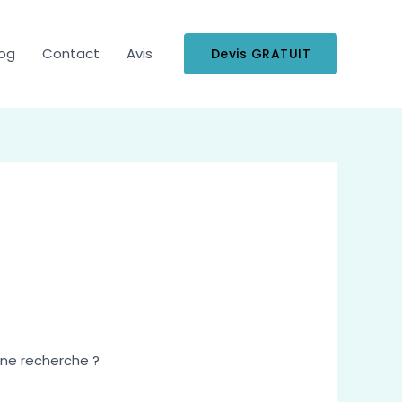
log
Contact
Avis
Devis GRATUIT
 une recherche ?